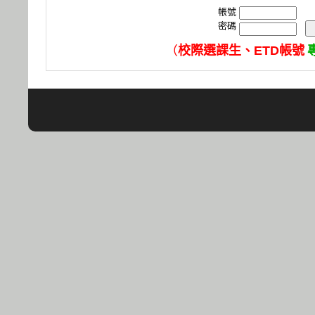
帳號
密碼
（
校際選課生、ETD帳號