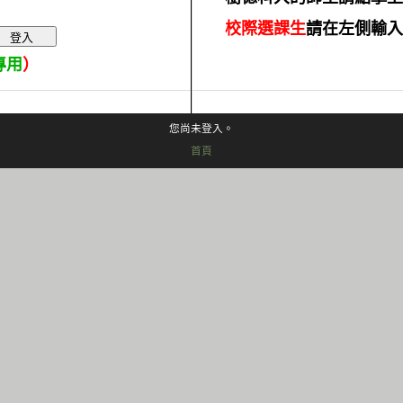
校際選課生
請在左側輸入
專用
）
您尚未登入。
首頁